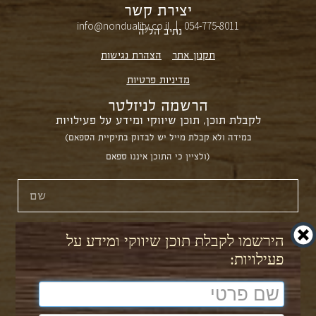
יצירת קשר
info@nonduality.co.il | 054-775-8011⁩
נתיב הל״ה
תקנון אתר
הצהרת נגישות
מדיניות פרטיות
הרשמה לניזלטר
לקבלת תוכן, תוכן שיווקי ומידע על פעילויות
(במידה ולא קבלת מייל יש לבדוק בתיקיית הספאם
ולציין כי התוכן איננו ספאם)
הירשמו לקבלת תוכן שיווקי ומידע על
פעילויות: