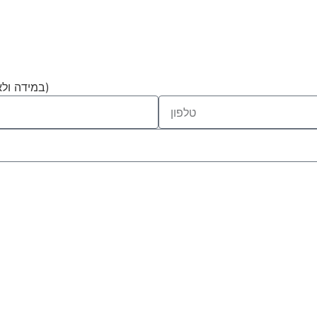
(במידה ולא קבלת מייל יש לבדוק בתיקיית הספאם ולציין כי התוכן איננו ספאם)