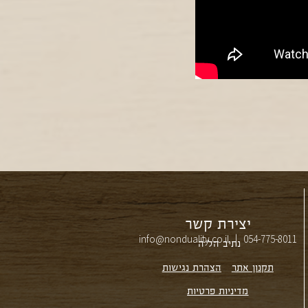
יצירת קשר
info@nonduality.co.il | 054-775-8011⁩
נתיב הל״ה
תקנון אתר
הצהרת נגישות
מדיניות פרטיות