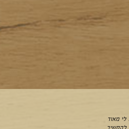
לי מאוד
treats and they were both
 להקשיב
autiful kibbutz Inbar and the