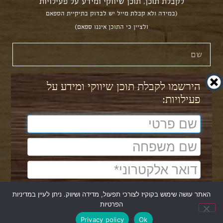
לקבלת תוכן, תוכן שיווקי ומידע על פעילויות
(במידה ולא קבלת מייל יש לבדוק בתיקיית הספאם
ולציין כי התוכן איננו ספאם)
הירשמו לקבלת תוכן שיווקי ומידע על
פעילויות:
הצטרפות
עקבו
האתר עושה שימוש בקוקיז לצורכי תפעול, מדידה ושיווק. ניתן לעיין במדיניות
עוצב ב-
ע"י סטודיו 84
הפרטיות
להצטרפות
כל הזכויות על התוכן שמורות לברוך חולוב 2022
זברות
Privacy policy
Ok