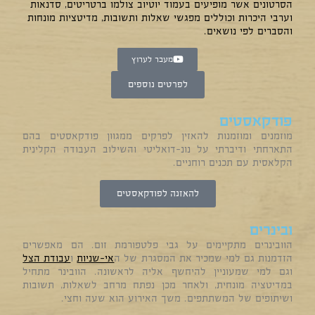
הסרטונים אשר מופיעים בעמוד יוטיוב צולמו ברטריטים, סדנאות
וערבי היכרות וכוללים מפגשי שאלות ותשובות, מדיטציות מונחות
והסברים לפי נושאים.
מעבר לערוץ
לפרטים נוספים
פודקאסטים
מוזמנים ומוזמנות להאזין לפרקים ממגוון פודקאסטים בהם
התארחתי ודיברתי על נונ-דואליטי והשילוב העבודה הקלינית
הקלאסית עם תכנים רוחניים.
להאזנה לפודקאסטים
ובינרים
הוובינרים מתקיימים על גבי פלטפורמת זום. הם מאפשרים
הזדמנות גם למי שמכיר את המסגרת של ה
אי-שניות
ו
עבודת הצל
וגם למי שמעוניין להיחשף אליה לראשונה. הוובינר מתחיל
במדיטציה מונחית, ולאחר מכן נפתח מרחב לשאלות, תשובות
ושיתופים של המשתתפים. משך האירוע הוא שעה וחצי.