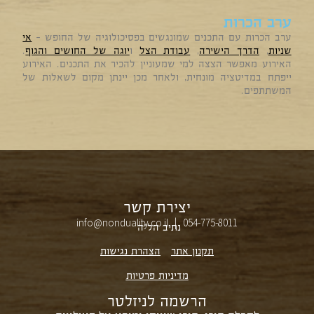
ערב הכרות
ערב הכרות עם התכנים שמונגשים בפסיכולוגיה של החופש –
אי
שניות
,
הדרך הישירה
,
עבודת הצל
ו
יוגה של החושים והגוף
.
האירוע מאפשר הצצה למי שמעוניין להכיר את התכנים. האירוע
ייפתח במדיטציה מונחית, ולאחר מכן יינתן מקום לשאלות של
המשתתפים.
יצירת קשר
info@nonduality.co.il | 054-775-8011⁩
נתיב הל״ה
תקנון אתר
הצהרת נגישות
מדיניות פרטיות
הרשמה לניזלטר