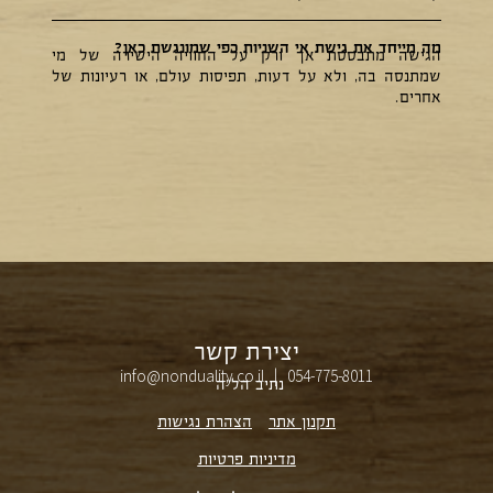
מה מייחד את גישת אי השניות כפי שמונגשת כאן?
הגישה מתבססת אך ורק על החוויה הישירה של מי
שמתנסה בה, ולא על דעות, תפיסות עולם, או רעיונות של
אחרים.
יצירת קשר
info@nonduality.co.il | 054-775-8011⁩
נתיב הל״ה
תקנון אתר
הצהרת נגישות
מדיניות פרטיות