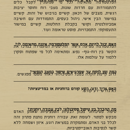
הפלטפורמה מתאימה לכל מי שמעוניין לקבל כלים
להתמודדות עם חרדות שונות, מצבי רוח וחוסר יציבות
רגשית, מצבים של דכאון, קשיים בגיבוש של זהות, קשיים
במישור הבין אישי, ניהול כעסים, התמודדות עם חשיבה
אמביוולנטית וקושי בקבלת החלטות, קשיים במישור
התעסוקתי, התמכרויות, פוסט טראומה ועוד.
האם יכול להיות אדם אשר הפלטפורמה איננה מתאימה לו?
הפלטפורמה מציעה גישה הוליסטית המעמידה במרכז את
הקשר בין רוח-גוף- נפש, ומתאימה לכל מי שפתוח וסקרן
ללמוד על עולמות אלו.
כמה זמן לוקח עד שמרגישים שיפור במצב הנפשי?
לרוב קיימת הקלה בסבל הפסיכולוגי לאחר מספר מפגשים.
האם צריך ידע/ רקע קודם ברוחניות או במדיטציות?
לא נדרש ידע קודם.
מה ההבדל בין טיפול פסיכולוגי לבין עבודה רוחנית?
טיפול פסיכולוגי מכוון לבעיות הספציפיות שאותן האדם
מבקש לפתור. לעומת זאת, עבודה רוחנית נותנת פתרון זהה
לכלל בני האדם, ומתמקדת במציאת רוגע, איזון ושמחה ללא
קשר לנסיבות האובייקטיביות.