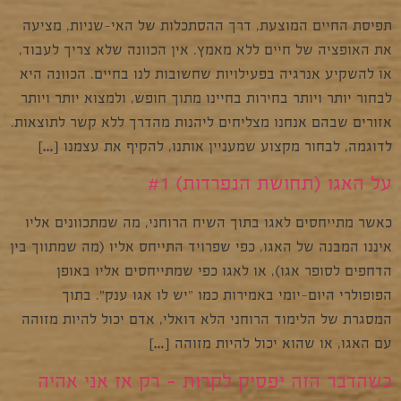
תפיסת החיים המוצעת, דרך ההסתכלות של האי-שניות, מציעה
את האופציה של חיים ללא מאמץ. אין הכוונה שלא צריך לעבוד,
או להשקיע אנרגיה בפעילויות שחשובות לנו בחיים. הכוונה היא
לבחור יותר ויותר בחירות בחיינו מתוך חופש, ולמצוא יותר ויותר
אזורים שבהם אנחנו מצליחים ליהנות מהדרך ללא קשר לתוצאות.
לדוגמה, לבחור מקצוע שמעניין אותנו, להקיף את עצמנו […]
על האגו (תחושת הנפרדות) #1
כאשר מתייחסים לאגו בתוך השיח הרוחני, מה שמתכוונים אליו
איננו המבנה של האגו, כפי שפרויד התייחס אליו (מה שמתווך בין
הדחפים לסופר אגו), או לאגו כפי שמתייחסים אליו באופן
הפופולרי היום-יומי באמירות כמו "יש לו אגו ענק". בתוך
המסגרת של הלימוד הרוחני הלא דואלי, אדם יכול להיות מזוהה
עם האגו, או שהוא יכול להיות מזוהה […]
כשהדבר הזה יפסיק לקרות – רק אז אני אהיה