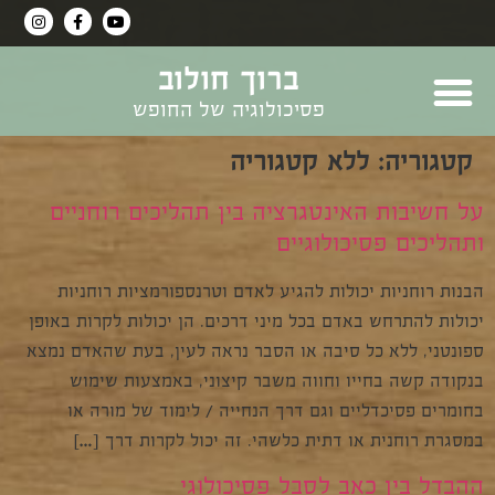
ברוך חולוב
פסיכולוגיה של החופש
קטגוריה:
ללא קטגוריה
על חשיבות האינטגרציה בין תהליכים רוחניים
ותהליכים פסיכולוגיים
הבנות רוחניות יכולות להגיע לאדם וטרנספורמציות רוחניות
יכולות להתרחש באדם בכל מיני דרכים. הן יכולות לקרות באופן
ספונטני, ללא כל סיבה או הסבר נראה לעין, בעת שהאדם נמצא
בנקודה קשה בחייו וחווה משבר קיצוני, באמצעות שימוש
בחומרים פסיכדליים וגם דרך הנחייה / לימוד של מורה או
במסגרת רוחנית או דתית כלשהי. זה יכול לקרות דרך […]
ההבדל בין כאב לסבל פסיכולוגי